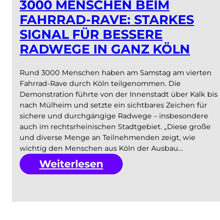
3000 MENSCHEN BEIM
Klage
FAHRRAD-RAVE: STARKES
gegen
SIGNAL FÜR BESSERE
die
RADWEGE IN GANZ KÖLN
Stadt
ein
Rund 3000 Menschen haben am Samstag am vierten
Fahrrad-Rave durch Köln teilgenommen. Die
Demonstration führte von der Innenstadt über Kalk bis
nach Mülheim und setzte ein sichtbares Zeichen für
sichere und durchgängige Radwege – insbesondere
auch im rechtsrheinischen Stadtgebiet. „Diese große
und diverse Menge an Teilnehmenden zeigt, wie
wichtig den Menschen aus Köln der Ausbau…
:
Weiterlesen
3000
Menschen
beim