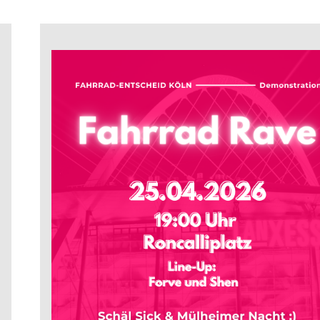
auf
der
Schäl
Sick:
Fahrrad-
Entscheid
Köln
lädt
erneut
zur
Demo
für
sichere
Radwege