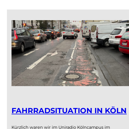
Fahrrad-
rave:
Starkes
Signal
für
bessere
Radwege
in
ganz
Köln
FAHRRADSITUATION IN KÖLN
Kürzlich waren wir im Uniradio Kölncampus im