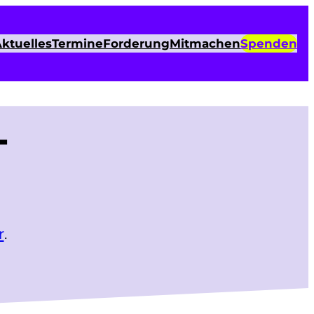
ktuelles
Termine
Forderung
Mitmachen
Spenden
T
r
.