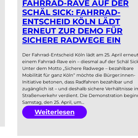
FAHRRAD-RAVE AUF DER
SCHÄL SICK: FAHRRAD-
ENTSCHEID KÖLN LÄDT
ERNEUT ZUR DEMO FÜR
SICHERE RADWEGE EIN
Der Fahrrad-Entscheid Köln lädt am 25. April erneu
einem Fahrrad-Rave ein – diesmal auf der Schäl Sick
Unter dem Motto „Sichere Radwege – bezahlbare
Mobilität für ganz Köln“ möchte die Bürger:innen-
Initiative betonen, dass Radfahren bezahlbar und
zugänglich ist – und deshalb sichere Verhältnisse i
Straßenverkehr verdient. Die Demonstration begin
Samstag, den 25. April, um…
:
Weiterlesen
Fahrrad-
Rave