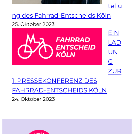
tellu
ng des Fahrrad-Entscheids Köln
25. Oktober 2023
EIN
LAD
UN
G
ZUR
1. PRESSEKONFERENZ DES
FAHRRAD-ENTSCHEIDS KÖLN
24. Oktober 2023