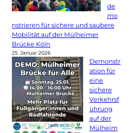
de
mo
nstrieren für sichere und saubere
Mobilität auf der Mülheimer
Brücke Köln
25. Januar 2026
Demonstr
ation für
eine
sichere
Verkehrsf
ührung
auf der
Mülheim