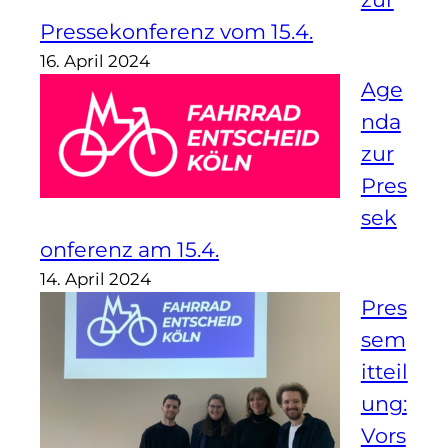
Pressekonferenz vom 15.4.
16. April 2024
Age
nda
zur
Pres
sek
onferenz am 15.4.
14. April 2024
Pres
sem
itteil
ung:
Vors