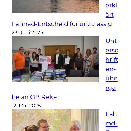
erkl
ärt
Fahrrad-Entscheid für unzulässig
23. Juni 2025
Unt
ersc
hrift
en-
übe
rga
be an OB Reker
12. Mai 2025
Fahr
rad-