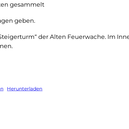
ften gesammelt
ragen geben.
teigerturm“ der Alten Feuerwache. Im Inn
nnen.
ln
Herunterladen