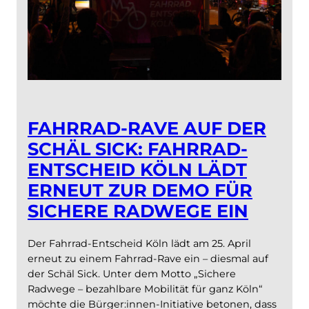
für
bessere
Radwege
in
ganz
FAHRRAD-RAVE AUF DER
Köln
SCHÄL SICK: FAHRRAD-
ENTSCHEID KÖLN LÄDT
ERNEUT ZUR DEMO FÜR
SICHERE RADWEGE EIN
Der Fahrrad-Entscheid Köln lädt am 25. April
erneut zu einem Fahrrad-Rave ein – diesmal auf
der Schäl Sick. Unter dem Motto „Sichere
Radwege – bezahlbare Mobilität für ganz Köln“
möchte die Bürger:innen-Initiative betonen, dass