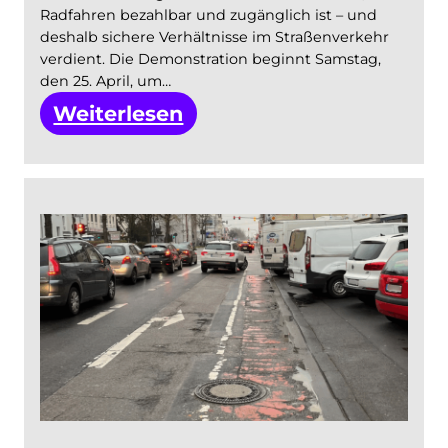
Radfahren bezahlbar und zugänglich ist – und
deshalb sichere Verhältnisse im Straßenverkehr
verdient. Die Demonstration beginnt Samstag,
den 25. April, um…
:
Weiterlesen
Fahrrad-
Rave
auf
der
Schäl
Sick:
Fahrrad-
Entscheid
Köln
lädt