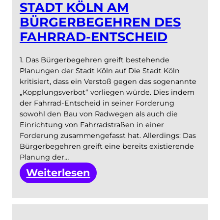
STADT KÖLN AM
Klage
BÜRGERBEGEHREN DES
gegen
FAHRRAD-ENTSCHEID
die
Stadt
1. Das Bürgerbegehren greift bestehende
ein
Planungen der Stadt Köln auf Die Stadt Köln
kritisiert, dass ein Verstoß gegen das sogenannte
„Kopplungsverbot“ vorliegen würde. Dies indem
der Fahrrad-Entscheid in seiner Forderung
sowohl den Bau von Radwegen als auch die
Einrichtung von Fahrradstraßen in einer
Forderung zusammengefasst hat. Allerdings: Das
Bürgerbegehren greift eine bereits existierende
Planung der…
:
Weiterlesen
Einordnung
der
rechtlichen