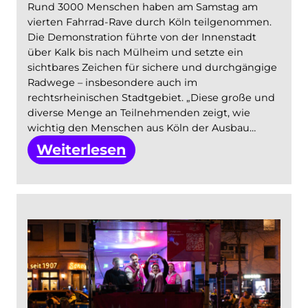
Rund 3000 Menschen haben am Samstag am
vierten Fahrrad-Rave durch Köln teilgenommen.
Die Demonstration führte von der Innenstadt
über Kalk bis nach Mülheim und setzte ein
sichtbares Zeichen für sichere und durchgängige
Radwege – insbesondere auch im
rechtsrheinischen Stadtgebiet. „Diese große und
diverse Menge an Teilnehmenden zeigt, wie
wichtig den Menschen aus Köln der Ausbau…
:
Weiterlesen
3000
Menschen
beim
Fahrrad-
rave:
Starkes
Signal