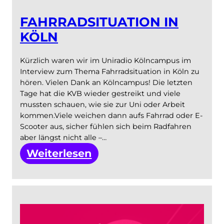
erneut
FAHRRADSITUATION IN
zur
KÖLN
Demo
für
Kürzlich waren wir im Uniradio Kölncampus im
sichere
Interview zum Thema Fahrradsituation in Köln zu
hören. Vielen Dank an Kölncampus! Die letzten
Radwege
Tage hat die KVB wieder gestreikt und viele
ein
mussten schauen, wie sie zur Uni oder Arbeit
kommen.Viele weichen dann aufs Fahrrad oder E-
Scooter aus, sicher fühlen sich beim Radfahren
aber längst nicht alle –…
:
Weiterlesen
Fahrradsituation
in
Köln