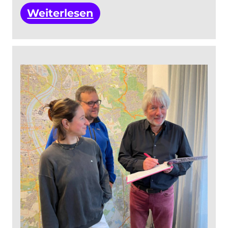
:
Weiterlesen
Ende
der
Unterschriftensammlung
am
11.
Mai