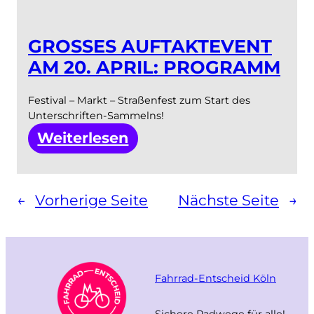
GROSSES AUFTAKTEVENT A
M 20. APRIL: PROGRAMM
Festival – Markt – Straßenfest zum Start des
Unterschriften-Sammelns!
:
Weiterlesen
Großes
Auftaktevent
←
Vorherige Seite
Nächste Seite
→
am
20.
April:
Programm
Fahrrad-Entscheid Köln
Sichere Radwege für alle!